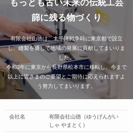
もっとも古い未来の伝統工芸
篩に残る物づくり
有限会社山徳は、太平洋戦争時に東京都で設立
し、縫製を通して地域の発展に貢献してまいりま
した。
令和2年に東京から長野県松本市に移転し、今まで
以上に皆さまのご要望とご期待に応えられますよ
う努力してまいります。
会社名
有限会社山徳（ゆうげんがい
しゃ やまとく）